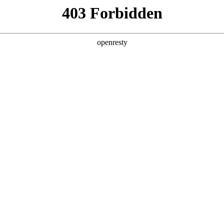
企业业务
个人业务
了解我们
投资者
功
EN
Global
创新平台
投资者关系
技术策源地开放课题
信息
科技知乎
公司公告
BOE创新
财务信息
协同创新平台
公司治理